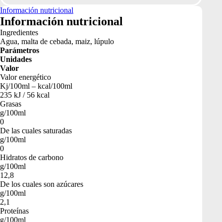
Información nutricional
Información nutricional
Ingredientes
Agua, malta de cebada, maiz, lúpulo
Parámetros
Unidades
Valor
Valor energético
Kj/100ml – kcal/100ml
235 kJ / 56 kcal
Grasas
g/100ml
0
De las cuales saturadas
g/100ml
0
Hidratos de carbono
g/100ml
12,8
De los cuales son azúcares
g/100ml
2,1
Proteínas
g/100ml