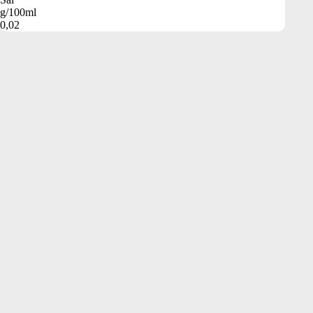
g/100ml
0,02