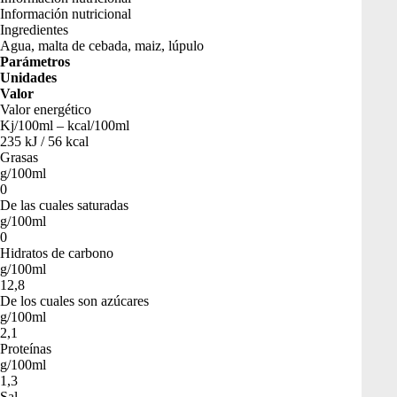
Información nutricional
Ingredientes
Agua, malta de cebada, maiz, lúpulo
Parámetros
Unidades
Valor
Valor energético
Kj/100ml – kcal/100ml
235 kJ / 56 kcal
Grasas
g/100ml
0
De las cuales saturadas
g/100ml
0
Hidratos de carbono
g/100ml
12,8
De los cuales son azúcares
g/100ml
2,1
Proteínas
g/100ml
1,3
Sal