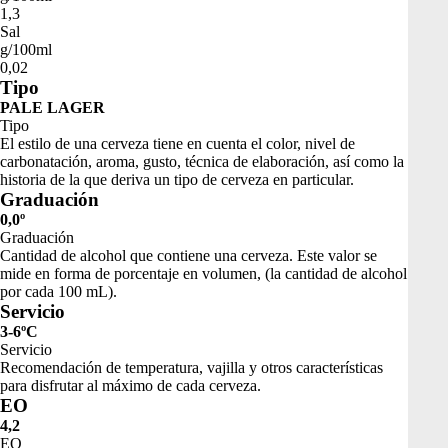
1,3
Sal
g/100ml
0,02
Tipo
PALE LAGER
Tipo
El estilo de una cerveza tiene en cuenta el color, nivel de
carbonatación, aroma, gusto, técnica de elaboración, así como la
historia de la que deriva un tipo de cerveza en particular.
Graduación
0,0º
Graduación
Cantidad de alcohol que contiene una cerveza. Este valor se
mide en forma de porcentaje en volumen, (la cantidad de alcohol
por cada 100 mL).
Servicio
3-6ºC
Servicio
Recomendación de temperatura, vajilla y otros características
para disfrutar al máximo de cada cerveza.
EO
4,2
EO