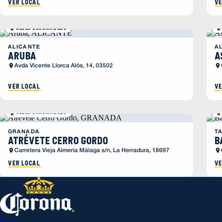
Ver local
Ve
SELLO CORONA 2026
ALICANTE
A
Aruba
A
Avda Vicente Llorca Alós, 14, 03502
Ver local
Ve
SELLO CORONA 2026
GRANADA
T
Atrévete Cerro Gordo
B
Carretera Vieja Almería Málaga s/n, La Herradura, 18697
Ver local
Ve