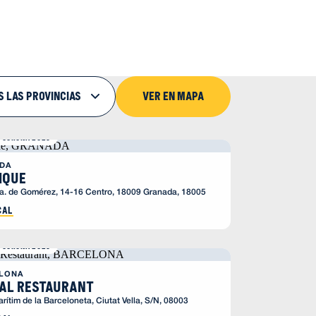
S LAS PROVINCIAS
Ver en mapa
 CORONA 2026
DA
ique
a. de Gomérez, 14-16 Centro, 18009 Granada, 18005
cal
 CORONA 2026
LONA
al Restaurant
rítim de la Barceloneta, Ciutat Vella, S/N, 08003