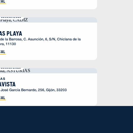
cal
 CORONA 2026
as Playa
de la Barrosa, C. Asunción, 6, S/N, Chiclana de la
era, 11130
cal
 CORONA 2026
IAS
avista
e José García Bernardo, 256, Gijón, 33203
cal