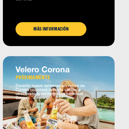
Más información
Velero Corona
Próximamente
Durante nueve semanas un velero de
Corona recorrerá la costa catalana
ofreciendo la verdadera experiencia
Corona.