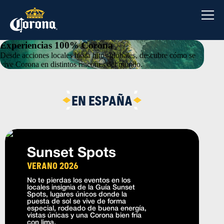
Saltar
al
contenido
Experiencias 100% Corona
Desde acciones locales hasta hitos globales, descubre cómo se
vive Corona en distintos rincones del mundo.
EN ESPAÑA
Sunset Spots
Verano 2026
No te pierdas los eventos en los
locales insignia de la Guía Sunset
Spots, lugares únicos donde la
puesta de sol se vive de forma
especial, rodeado de buena energía,
vistas únicas y una Corona bien fría
con lima.