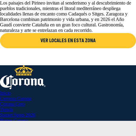
Los paisajes del Pirineo invitan al senderismo y al descubrimiento de
pueblos tradicionales, mientras el litoral mediterráneo despliega
localidades llenas de encanto como Cadaqués o Sitges. Zaragoza y
Barcelona combinan patrimonio y vida urbana, y en 2026 el Año
Gaudí convierte Cataluña en un gran foco cultural. Gastronomía,
naturaleza y arte se entrelazan en cada recorrido.
VER LOCALES EN ESTA ZONA
Inicio
Cerveza Corona
Corona Cero
Tienda
Sunset Spots 2026
Planes Corona
Aviso Legal
Política de Privacidad