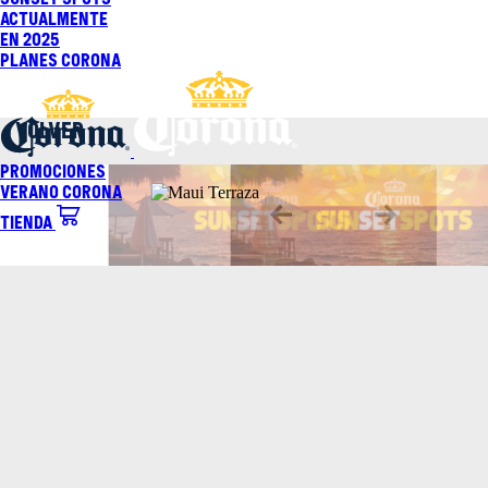
Saltar
Actualmente
al
En 2025
contenido
Planes Corona
VOLVER
Promociones
Verano Corona
Tienda