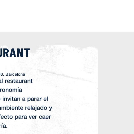
urant
03, Barcelona
l restaurant
tronomía
invitan a parar el
ambiente relajado y
fecto para ver caer
ía.