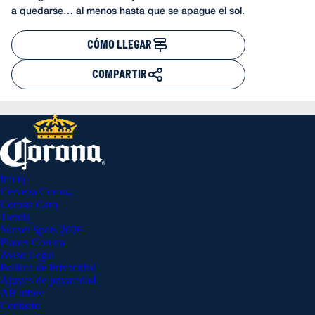
a quedarse… al menos hasta que se apague el sol.
CÓMO LLEGAR
COMPARTIR
Inicio
Cerveza Corona
Corona Cero
Tienda
Sunset Spots 2026
Planes Corona
Aviso Legal
Política de Privacidad
Ajustes de privacidad
AB inbev
Contacto