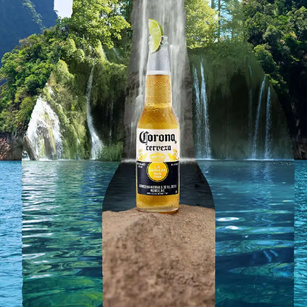
gazpachuelo de maíz, es el lugar ideal para
disfrutar de una cerveza fría mientras se comparte
buena comida y compañía.
CÓMO LLEGAR
COMPARTIR
Inicio
Cerveza Corona
Corona Cero
Tienda
Sunset Spots 2026
Planes Corona
Aviso Legal
Política de Privacidad
Ajustes de privacidad