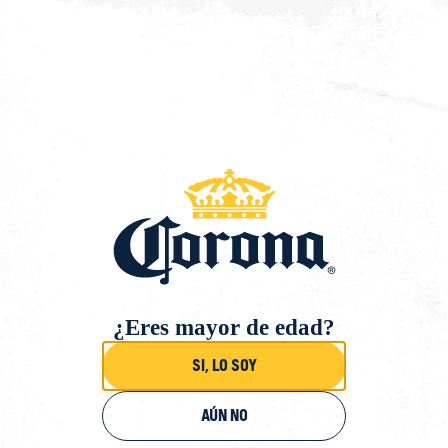
Saltar
al
contenido
Volver
¿Eres mayor de edad?
Si, lo soy
Aún no