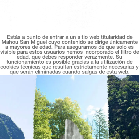
Estás a punto de entrar a un sitio web titularidad de
Mahou San Miguel cuyo contenido se dirige únicamente
a mayores de edad. Para asegurarnos de que solo es
visible para estos usuarios hemos incorporado el filtro de
edad, que debes responder verazmente. Su
funcionamiento es posible gracias a la utilización de
cookies técnicas que resultan estrictamente necesarias y
que serán eliminadas cuando salgas de esta web.
Hacienda Alakran
SELLO CORONA 2025
Editor Angel Caffarena, 36, 29010, Málaga
En el distrito de teatinos, hacienda alakran ofrece
una experiencia culinaria que fusiona sabores
mediterráneos y mexicanos en un ambiente
desenfadado y creativo. con una carta que incluye
tacos de carabinero, costillas de black angus y