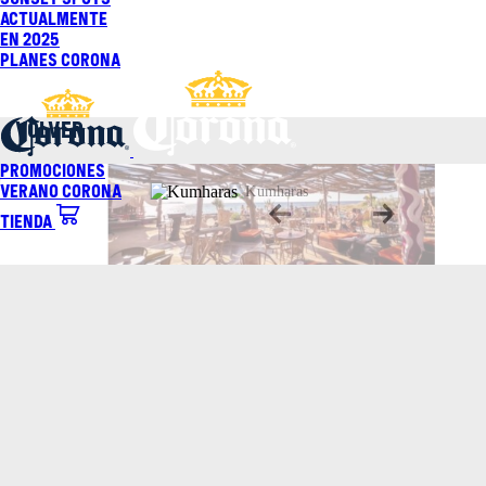
Saltar
Actualmente
al
En 2025
contenido
Planes Corona
VOLVER
Promociones
Verano Corona
Tienda