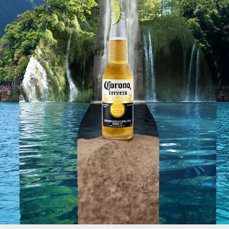
mano y la mejor compañía.
CÓMO LLEGAR
COMPARTIR
Inicio
Cerveza Corona
Corona Cero
Tienda
Sunset Spots 2026
Planes Corona
Aviso Legal
Política de Privacidad
Ajustes de privacidad
AB inbev
Contacto
Talk to ab inveb