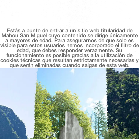
Estás a punto de entrar a un sitio web titularidad de
Mahou San Miguel cuyo contenido se dirige únicamente
a mayores de edad. Para asegurarnos de que solo es
visible para estos usuarios hemos incorporado el filtro de
edad, que debes responder verazmente. Su
funcionamiento es posible gracias a la utilización de
cookies técnicas que resultan estrictamente necesarias y
que serán eliminadas cuando salgas de esta web.
La Barrica
SELLO CORONA 2025
Calle Rafael Perez del Alamo Loja, 18300 Granada Spain
Tapas que saben a tradición, ambiente que
abraza. en el corazón de granada, la barrica
ofrece el plan perfecto para desconectar,
compartir y dejarse llevar por la esencia del sur. el
broche de oro: ver caer el sol con una corona en