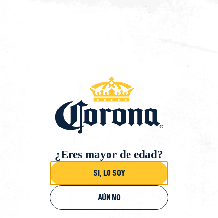
Saltar
al
contenido
Volver
¿Eres mayor de edad?
Si, lo soy
Aún no