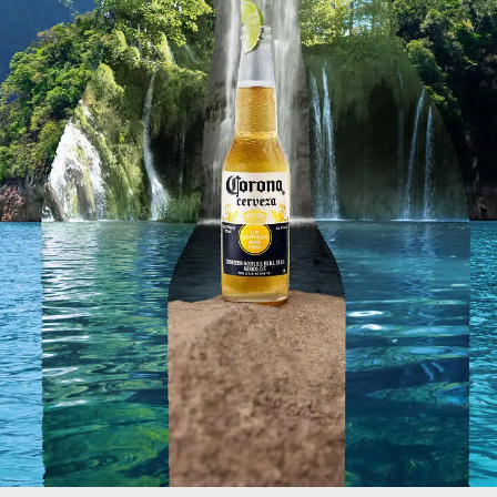
atardecer.
CÓMO LLEGAR
COMPARTIR
Inicio
Cerveza Corona
Corona Cero
Tienda
Sunset Spots 2026
Planes Corona
Aviso Legal
Política de Privacidad
Ajustes de privacidad
AB inbev
Contacto
Talk to ab inveb