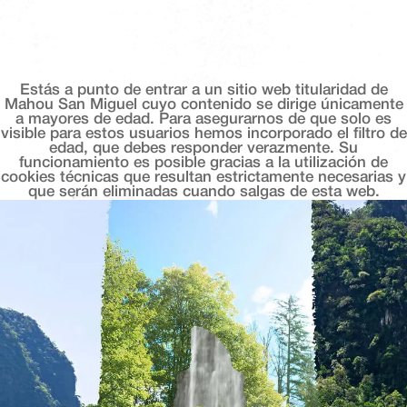
Estás a punto de entrar a un sitio web titularidad de
Mahou San Miguel cuyo contenido se dirige únicamente
a mayores de edad. Para asegurarnos de que solo es
visible para estos usuarios hemos incorporado el filtro de
edad, que debes responder verazmente. Su
funcionamiento es posible gracias a la utilización de
cookies técnicas que resultan estrictamente necesarias y
que serán eliminadas cuando salgas de esta web.
La Tabernita De Carmen
SELLO CORONA 2025
Plaza Santo Cristo 5, 40171, Segovia
Ubicado a escasos minutos del valle de san pedro,
la tabernita del carmen es ese rincón donde las
tapas caseras y el ambiente familiar se combinan a
la perfección. ideal para disfrutar de una buena
comida y luego dejarse llevar por el encanto del