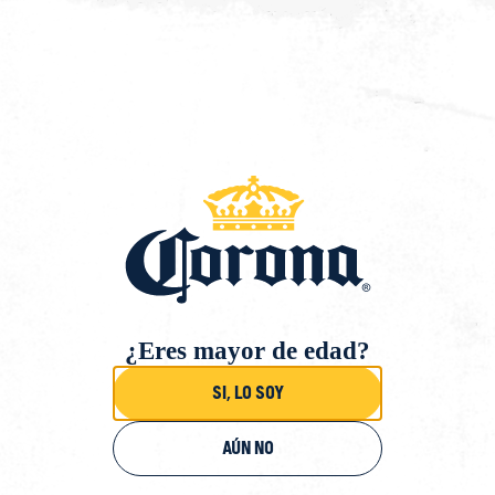
Saltar
al
contenido
Volver
¿Eres mayor de edad?
Si, lo soy
Aún no