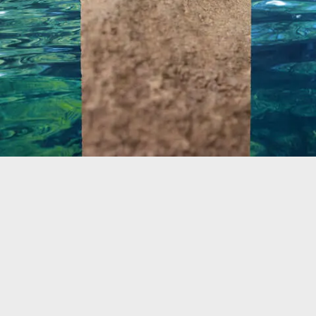
Vasco invitan a recorrer pueblos marineros, senderos naturales y
ciudades como Bilbao o San Sebastián, siempre acompañados de una
gran tradición gastronómica. Hacia Navarra y La Rioja, los viñedos y
valles fértiles marcan el ritmo de la vida local. Un territorio para
conectar con la naturaleza, las tradiciones y experiencias auténticas sin
prisas.
VER LOCALES EN ESTA ZONA
Inicio
Cerveza Corona
Corona Cero
Tienda
Sunset Spots 2026
Planes Corona
Aviso Legal
Política de Privacidad
Ajustes de privacidad