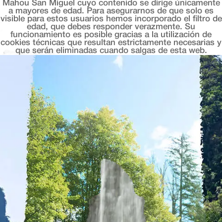
Mahou San Miguel cuyo contenido se dirige únicamente
a mayores de edad. Para asegurarnos de que solo es
visible para estos usuarios hemos incorporado el filtro de
Bellavista
edad, que debes responder verazmente. Su
funcionamiento es posible gracias a la utilización de
cookies técnicas que resultan estrictamente necesarias y
que serán eliminadas cuando salgas de esta web.
OASIS CORONA 2026
Av. de José García Bernardo, 256, Gijón, 33203
Este establecimiento gijonés hace honor a su
nombre ofreciendo una panorámica inigualable de
la playa de San Lorenzo. Con una cocina centrada
en el producto local, Bellavista es el referente de
Gijón para grandes celebraciones. Al caer la tarde,
el cielo asturiano se refleja en el mar, creando un
espectáculo para brindar en compañía
CÓMO LLEGAR
COMPARTIR