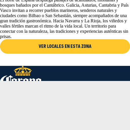
así una experiencia donde el atardecer y el mar son los
bosques bañados por el Cantábrico. Galicia, Asturias, Cantabria y País
verdaderos protagonistas.
Vasco invitan a recorrer pueblos marineros, senderos naturales y
ciudades como Bilbao o San Sebastián, siempre acompañados de una
gran tradición gastronómica. Hacia Navarra y La Rioja, los viñedos y
valles fértiles marcan el ritmo de la vida local. Un territorio para
conectar con la naturaleza, las tradiciones y experiencias auténticas sin
prisas.
VER LOCALES EN ESTA ZONA
Inicio
Cerveza Corona
Corona Cero
Tienda
Sunset Spots 2026
Planes Corona
Aviso Legal
Política de Privacidad