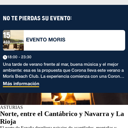
NO TE PIERDAS SU EVENTO:
15
EVENTO MORIS
AGO
18:00 - 23:30
Una tarde de verano frente al mar, buena música y el mejor
ambiente: esa es la propuesta que Corona lleva este verano a
Morís Beach Club. La experiencia comienza con una Corona
Cero de regalo para los primeros asistentes, invitándoles a
Más información
disfrutar del atardecer desde uno de los rincones más
especiales de la costa asturiana. Durante la velada, un beauty
corner ofrecerá maquillaje y tatuajes efímeros inspirados en el
sunset, mientras un DJ set acompañará la transición hacia la
ASTURIAS
Norte, entre el Cantábrico y Navarra y La
golden hour con una selección musical creada para el
momento. Cuando el cielo alcance sus tonos más cálidos
Rioja
será el turno de una espectacular performance, culminando
El norte de España despliega paisajes de acantilados, montañas y