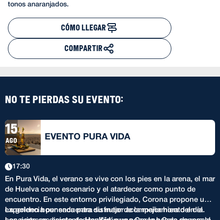
tonos anaranjados.
CÓMO LLEGAR
COMPARTIR
NO TE PIERDAS SU EVENTO:
15
EVENTO PURA VIDA
AGO
17:30
En Pura Vida, el verano se vive con los pies en la arena, el mar
de Huelva como escenario y el atardecer como punto de
encuentro. En este entorno privilegiado, Corona propone una
experiencia pensada para disfrutar de la mejor hora del día.
La golden hour encuentra su mejor acompañamiento en el