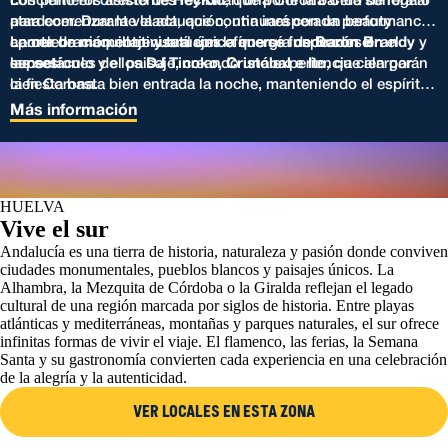
Los primeros asistentes recibirán una Corona Cero de regalo
concierto en directo de
HeyKid
, que pone la banda sonora al
para comenzar la velada, que continuará con un beauty
atardecer. Durante la actuación, una inesperada performance
corner de maquillaje y tatuajes efímeros inspirados en el
aporta un momento visual único que se funde con el
La celebración continuará con la energía de
Barón Brandy
y
sunset.
espectáculo y el paisaje, creando una experiencia cien por
las sesiones de los
DJ Tinoko, Cristóbal e Ito
, que alargarán
cien Corona.
la fiesta hasta bien entrada la noche, manteniendo el espíritu
de Corona frente al mar.
Más información
HUELVA
Vive el sur
Andalucía es una tierra de historia, naturaleza y pasión donde conviven
ciudades monumentales, pueblos blancos y paisajes únicos. La
Alhambra, la Mezquita de Córdoba o la Giralda reflejan el legado
cultural de una región marcada por siglos de historia. Entre playas
atlánticas y mediterráneas, montañas y parques naturales, el sur ofrece
infinitas formas de vivir el viaje. El flamenco, las ferias, la Semana
Santa y su gastronomía convierten cada experiencia en una celebración
de la alegría y la autenticidad.
VER LOCALES EN ESTA ZONA