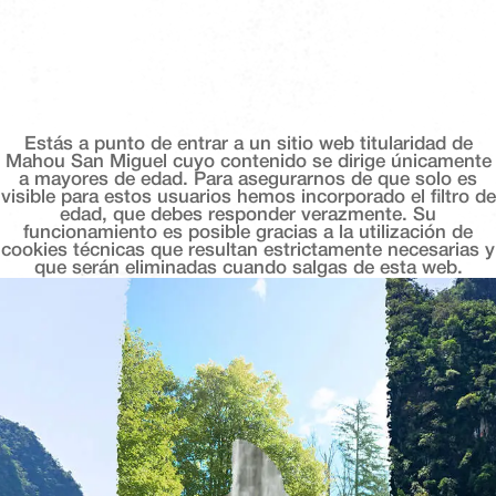
Estás a punto de entrar a un sitio web titularidad de
Mahou San Miguel cuyo contenido se dirige únicamente
a mayores de edad. Para asegurarnos de que solo es
visible para estos usuarios hemos incorporado el filtro de
edad, que debes responder verazmente. Su
funcionamiento es posible gracias a la utilización de
cookies técnicas que resultan estrictamente necesarias y
que serán eliminadas cuando salgas de esta web.
Horno Beach Club
SELLO CORONA 2025
Playa de la Carihuela Nº 46, Torremolinos, 29620, Málaga
En pleno paseo marítimo de la carihuela, horno
beach club es un clásico moderno de la costa del
sol. con más de 20 años de historia, este beach
club ofrece una fusión de cocina mediterránea e