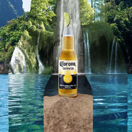
internacional, incluyendo opciones veganas, en un
entorno boho chic con camas balinesas y hamacas
frente al mar. ideal para disfrutar de una cerveza
fría mientras el sol se despide sobre el
mediterráneo.
CÓMO LLEGAR
COMPARTIR
Inicio
Cerveza Corona
Corona Cero
Tienda
Sunset Spots 2026
Planes Corona
Aviso Legal