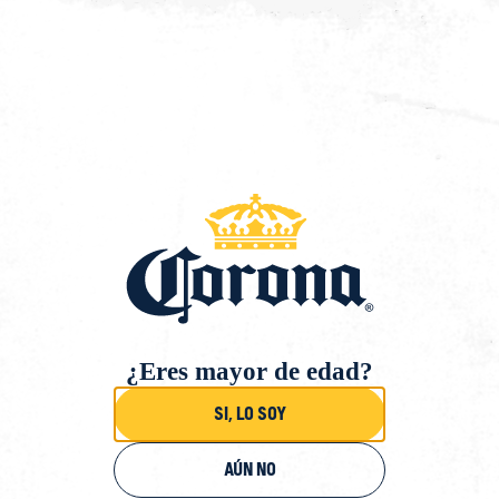
Saltar
al
contenido
Volver
¿Eres mayor de edad?
Si, lo soy
Aún no