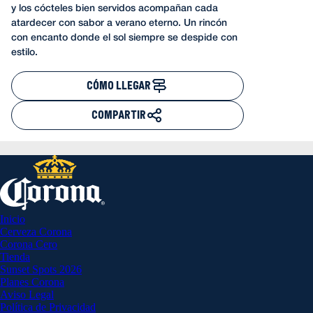
y los cócteles bien servidos acompañan cada
atardecer con sabor a verano eterno. Un rincón
con encanto donde el sol siempre se despide con
estilo.
CÓMO LLEGAR
COMPARTIR
Inicio
Cerveza Corona
Corona Cero
Tienda
Sunset Spots 2026
Planes Corona
Aviso Legal
Política de Privacidad