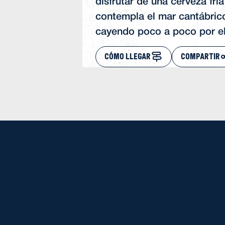
disfrutar de una cerveza frí
contempla el mar cantábric
cayendo poco a poco por el
CÓMO LLEGAR
COMPARTIR