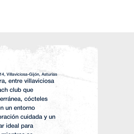
, Villaviciosa-Gijón, Asturias
a, entre villaviciosa
each club que
erránea, cócteles
en un entorno
oración cuidada y un
ar ideal para