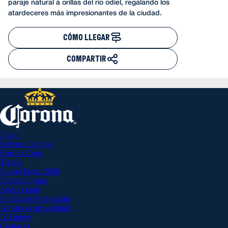
paraje natural a orillas del río odiel, regalando los
atardeceres más impresionantes de la ciudad.
CÓMO LLEGAR
COMPARTIR
Inicio
Cerveza Corona
Corona Cero
Tienda
Sunset Spots 2026
Planes Corona
Aviso Legal
Política de Privacidad
Ajustes de privacidad
AB inbev
Contacto