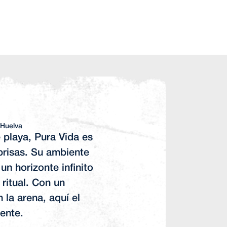
 Huelva
 playa, Pura Vida es
 prisas. Su ambiente
 un horizonte infinito
ritual. Con un
 la arena, aquí el
mente.