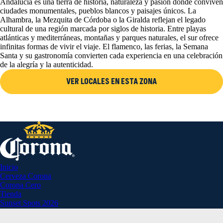
Andalucía es una tierra de historia, naturaleza y pasión donde conviven
ciudades monumentales, pueblos blancos y paisajes únicos. La
Alhambra, la Mezquita de Córdoba o la Giralda reflejan el legado
cultural de una región marcada por siglos de historia. Entre playas
atlánticas y mediterráneas, montañas y parques naturales, el sur ofrece
infinitas formas de vivir el viaje. El flamenco, las ferias, la Semana
Santa y su gastronomía convierten cada experiencia en una celebración
de la alegría y la autenticidad.
VER LOCALES EN ESTA ZONA
Inicio
Cerveza Corona
Corona Cero
Tienda
Sunset Spots 2026
Planes Corona
Aviso Legal