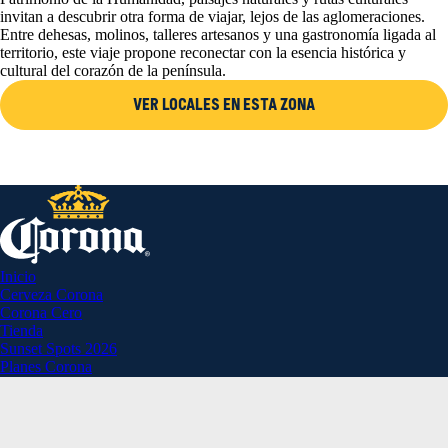
invitan a descubrir otra forma de viajar, lejos de las aglomeraciones.
Entre dehesas, molinos, talleres artesanos y una gastronomía ligada al
territorio, este viaje propone reconectar con la esencia histórica y
cultural del corazón de la península.
VER LOCALES EN ESTA ZONA
Inicio
Cerveza Corona
Corona Cero
Tienda
Sunset Spots 2026
Planes Corona
Aviso Legal
Política de Privacidad
Ajustes de privacidad
AB inbev